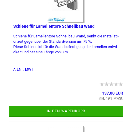
Schie­ne für La­mel­len­to­re Schnell­bau Wand
Schie­ne für La­mel­len­to­re Schnell­bau Wand, senkt die In­stal­la­ti­
on­zeit ge­gen­über der Stan­dard­ver­si­on um 75 %.
Diese Schie­ne ist für die Wand­be­fes­ti­gung der La­mel­len ent­wi­
ckelt und hat eine Länge von 3 m
Art.Nr.: MWT
137,00 EUR
inkl. 19% MwSt.
IN DEN WARENKORB