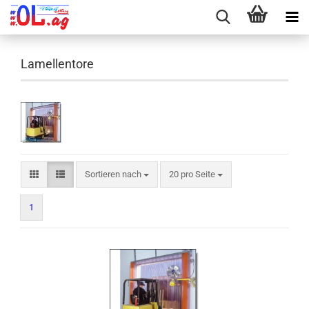
Lamellentore
Sortieren nach
pro Seite
Sortieren nach
20 pro Seite
1