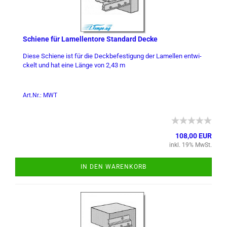
Schie­ne für La­mel­len­to­re Stan­dard Decke
Diese Schie­ne ist für die Deck­be­fes­ti­gung der La­mel­len ent­wi­
ckelt und hat eine Länge von 2,43 m
Art.Nr.: MWT
108,00 EUR
inkl. 19% MwSt.
IN DEN WARENKORB