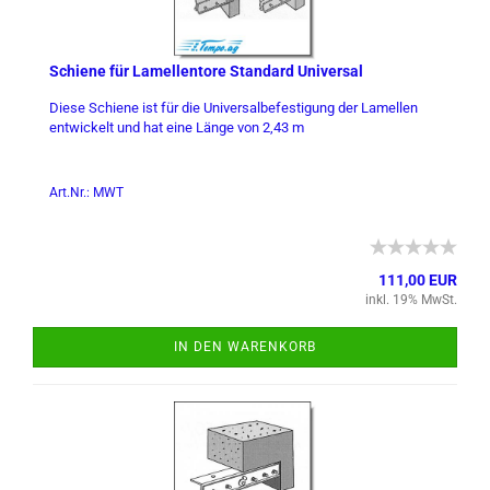
Schie­ne für La­mel­len­to­re Stan­dard Uni­ver­sal
Diese Schie­ne ist für die Uni­ver­sal­be­fes­ti­gung der La­mel­len
ent­wi­ckelt und hat eine Länge von 2,43 m
Art.Nr.: MWT
111,00 EUR
inkl. 19% MwSt.
IN DEN WARENKORB