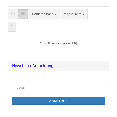
Sortieren nach
pro Seite
Sortieren nach
20 pro Seite
1
1
bis
8
(von insgesamt
8
)
Newsletter-Anmeldung
E-
Mail
ANMELDEN