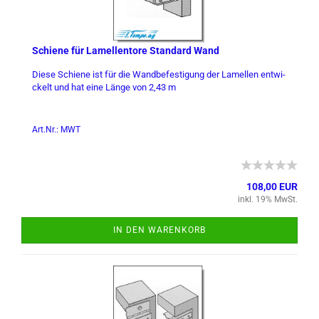
Schie­ne für La­mel­len­to­re Stan­dard Wand
Diese Schie­ne ist für die Wand­be­fes­ti­gung der La­mel­len ent­wi­
ckelt und hat eine Länge von 2,43 m
Art.Nr.: MWT
108,00 EUR
inkl. 19% MwSt.
IN DEN WARENKORB