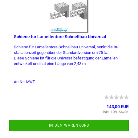
Schie­ne für La­mel­len­to­re Schnell­bau Uni­ver­sal
Schie­ne für La­mel­len­to­re Schnell­bau Uni­ver­sal, senkt die In­
stal­la­ti­on­zeit ge­gen­über der Stan­dard­ver­si­on um 75 %.
Diese Schie­ne ist für die Uni­ver­sal­be­fes­ti­gung der La­mel­len
ent­wi­ckelt und hat eine Länge von 2,43 m
Art.Nr.: MWT
143,00 EUR
inkl. 19% MwSt.
IN DEN WARENKORB