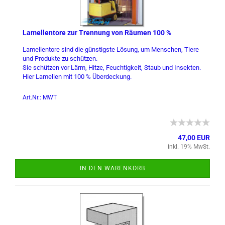
La­mel­len­to­re zur Tren­nung von Räu­men 100 %
La­mel­len­to­re sind die güns­tigs­te Lö­sung, um Men­schen, Tiere
und Pro­duk­te zu schüt­zen.
Sie schüt­zen vor Lärm, Hitze, Feuch­tig­keit, Staub und In­sek­ten.
Hier La­mel­len mit 100 % Über­de­ckung.
Art.Nr.: MWT
47,00 EUR
inkl. 19% MwSt.
IN DEN WARENKORB