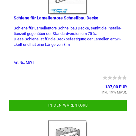
Schie­ne für La­mel­len­to­re Schnell­bau Decke
Schie­ne für La­mel­len­to­re Schnell­bau Decke, senkt die In­stal­la­
ti­on­zeit ge­gen­über der Stan­dard­ver­si­on um 75 %.
Diese Schie­ne ist für die Deck­be­fes­ti­gung der La­mel­len ent­wi­
ckelt und hat eine Länge von 3 m
Art.Nr.: MWT
137,00 EUR
inkl. 19% MwSt.
IN DEN WARENKORB