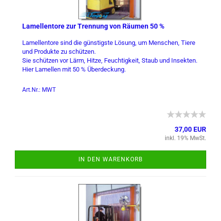
La­mel­len­to­re zur Tren­nung von Räu­men 50 %
La­mel­len­to­re sind die güns­tigs­te Lö­sung, um Men­schen, Tiere
und Pro­duk­te zu schüt­zen.
Sie schüt­zen vor Lärm, Hitze, Feuch­tig­keit, Staub und In­sek­ten.
Hier La­mel­len mit 50 % Über­de­ckung.
Art.Nr.: MWT
37,00 EUR
inkl. 19% MwSt.
IN DEN WARENKORB