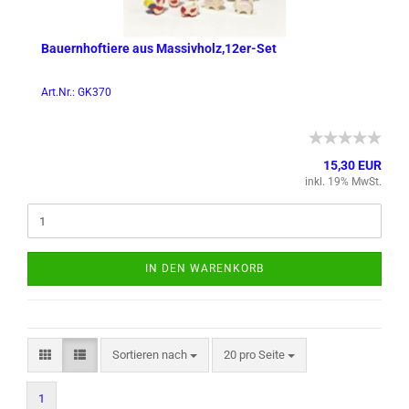
Bau­ern­hof­tie­re aus Mas­siv­holz,12er-​Set
Art.Nr.: GK370
15,30 EUR
inkl. 19% MwSt.
IN DEN WARENKORB
Sortieren nach
pro Seite
Sortieren nach
20 pro Seite
1