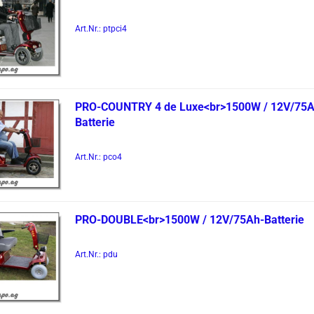
Art.Nr.: ptpci4
PRO-​COUN­TRY 4 de Luxe<br>1500W / 12V/75A
Bat­te­rie
Art.Nr.: pco4
PRO-​DOU­BLE<br>1500W / 12V/75Ah-​Bat­te­rie
Art.Nr.: pdu