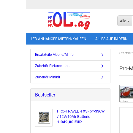
Alle
LED ANHÄNGER MIETEN/KAUFEN
ALLES AUF RÄDERN
Startseit
Ersatzteile Mobile/Minibil
Zubehör Elektromobile
Pro-
Zubehör Minibil
Bestseller
PRO-​TRAVEL 4 XS<br>336W
/ 12V/10Ah-​Batterie
1.049,00 EUR