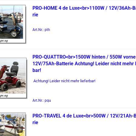
PRO-​HOME 4 de Luxe<br>1100W / 12V/36Ah-​Ba
rie
Art.Nr.: pth
PRO-​QUAT­TRO<br>1500W hin­ten / 550W vorne
12V/75Ah-​Bat­te­rie Ach­tung! Lei­der nicht mehr l
bar!
Ach­tung! Lei­der nicht mehr lie­fer­bar!
Art.Nr.: pqu
PRO-​TRA­VEL 4 de Luxe<br>500W / 12V/21Ah-​Ba
rie