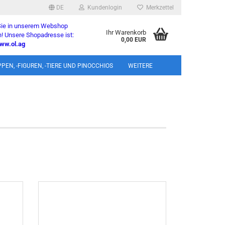
DE
Kundenlogin
Merkzettel
 Sie in unserem Webshop
Ihr Warenkorb
! Unsere Shopadresse ist:
0,00 EUR
ww.ol.ag
l
PEN, -FIGUREN, -TIERE UND PINOCCHIOS
WEITERE
wort
rstellen
rt vergessen?