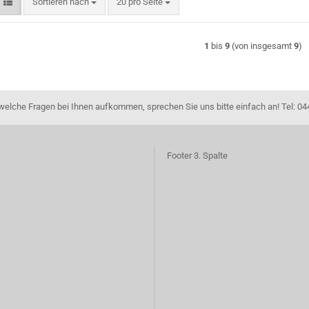
Sortieren nach
pro Seite
Sortieren nach
20 pro Seite
1
bis
9
(von insgesamt
9
)
dwelche Fragen bei Ihnen aufkommen, sprechen Sie uns bitte einfach an! Tel: 04
Footer 3. Spalte