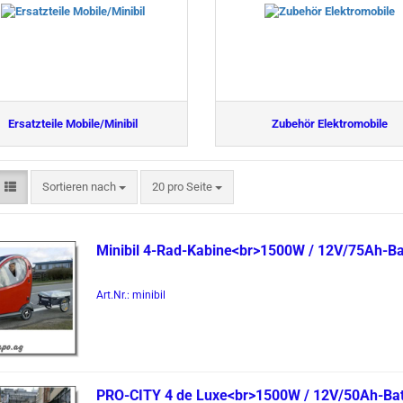
Ersatzteile Mobile/Minibil
Zubehör Elektromobile
Sortieren nach
pro Seite
Sortieren nach
20 pro Seite
Mi­ni­bil 4-​Rad-​Kabine<br>1500W / 12V/75Ah-​Bat­
Art.Nr.: minibil
PRO-​CITY 4 de Luxe<br>1500W / 12V/50Ah-​Bat­t