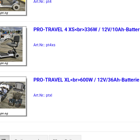
Art.Nr.: pt4
PRO-​TRA­VEL 4 XS<br>336W / 12V/10Ah-​Bat­te­r
Art.Nr.: pt4xs
PRO-​TRA­VEL XL<br>600W / 12V/36Ah-​Bat­te­rie
Art.Nr.: ptxl