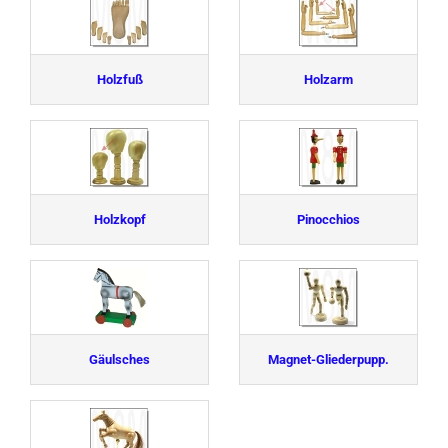
Holzfuß
Holzarm
Holzkopf
Pinocchios
Gäulsches
Magnet-Gliederpupp.