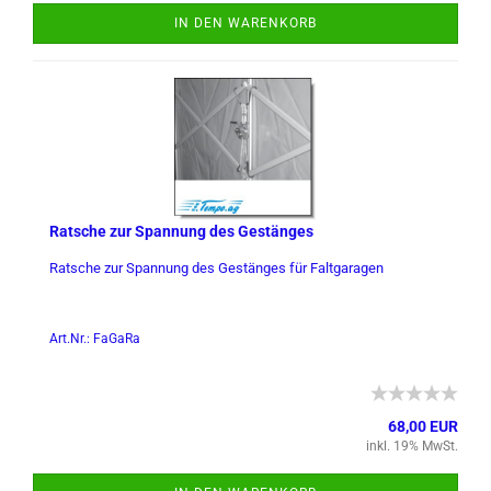
IN DEN WARENKORB
Rat­sche zur Span­nung des Ge­stän­ges
Rat­sche zur Span­nung des Ge­stän­ges für Falt­ga­ra­gen
Art.Nr.: FaGaRa
68,00 EUR
inkl. 19% MwSt.