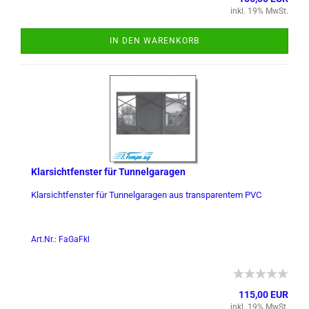
inkl. 19% MwSt.
IN DEN WARENKORB
Klar­sicht­fens­ter für Tun­nel­ga­ra­gen
Klar­sicht­fens­ter für Tun­nel­ga­ra­gen aus trans­pa­ren­tem PVC
Art.Nr.: FaGaFkl
115,00 EUR
inkl. 19% MwSt.