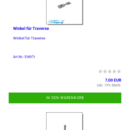
Win­kel für Tra­ver­se
Win­kel für Tra­ver­se
Art.Nr.: EtWiTr
7,00 EUR
inkl. 19% MwSt.
IN DEN WARENKORB