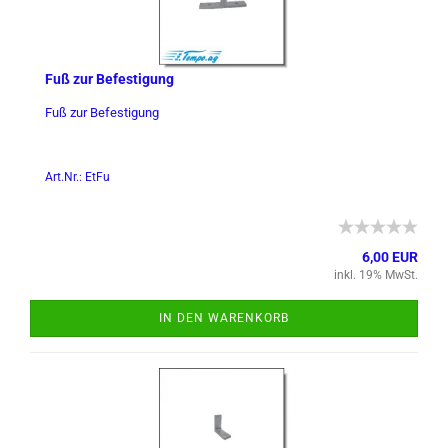
Fuß zur Be­fes­ti­gung
Fuß zur Be­fes­ti­gung
Art.Nr.: EtFu
6,00 EUR
inkl. 19% MwSt.
IN DEN WARENKORB