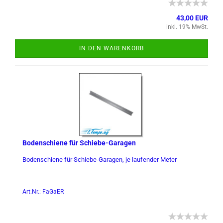
43,00 EUR
inkl. 19% MwSt.
IN DEN WARENKORB
Bo­den­schie­ne für Schiebe-​​Ga­ra­gen
Bo­den­schie­ne für Schiebe-​Garagen, je lau­fen­der Meter
Art.Nr.: FaGaER