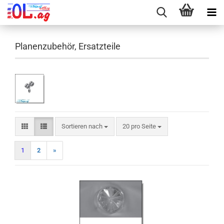
Planenzubehör, Ersatzteile
Sortieren nach
pro Seite
Sortieren nach
20 pro Seite
1
2
»