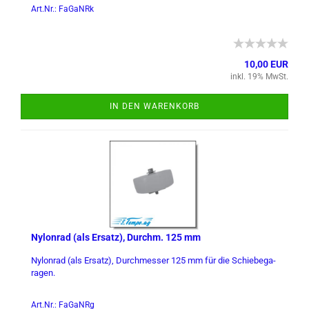
Art.Nr.: FaGaNRk
10,00 EUR
inkl. 19% MwSt.
IN DEN WARENKORB
Ny­lon­rad (als Er­satz), Durchm. 125 mm
Ny­lon­rad (als Er­satz), Durch­mes­ser 125 mm für die Schie­be­ga­
ra­gen.
Art.Nr.: FaGaNRg