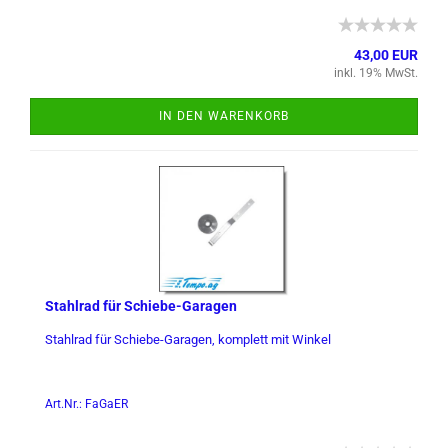
43,00 EUR
inkl. 19% MwSt.
IN DEN WARENKORB
Stahl­rad für Schiebe-​​Ga­ra­gen
Stahl­rad für Schiebe-​Garagen, kom­plett mit Win­kel
Art.Nr.: FaGaER