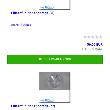
Lüf­ter für Pla­nen­ga­ra­ge (kl)
Art.Nr.: FaGaLk
56,00 EUR
inkl. 19% MwSt.
IN DEN WARENKORB
Lüf­ter für Pla­nen­ga­ra­ge (gr)