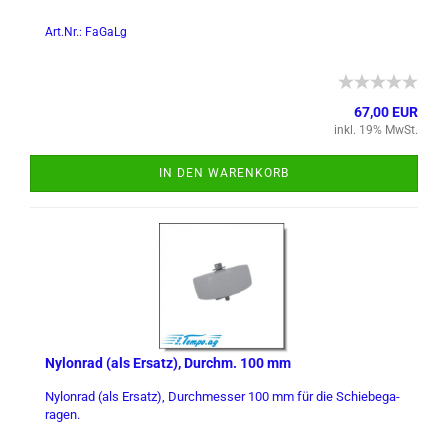
Art.Nr.: FaGaLg
67,00 EUR
inkl. 19% MwSt.
IN DEN WARENKORB
Ny­lon­rad (als Er­satz), Durchm. 100 mm
Ny­lon­rad (als Er­satz), Durch­mes­ser 100 mm für die Schie­be­ga­
ra­gen.