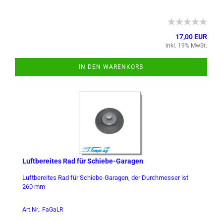
17,00 EUR
inkl. 19% MwSt.
IN DEN WARENKORB
Luft­be­rei­tes Rad für Schiebe-​​Ga­ra­gen
Luft­be­rei­tes Rad für Schiebe-​Garagen, der Durch­mes­ser ist
260 mm
Art.Nr.: FaGaLR