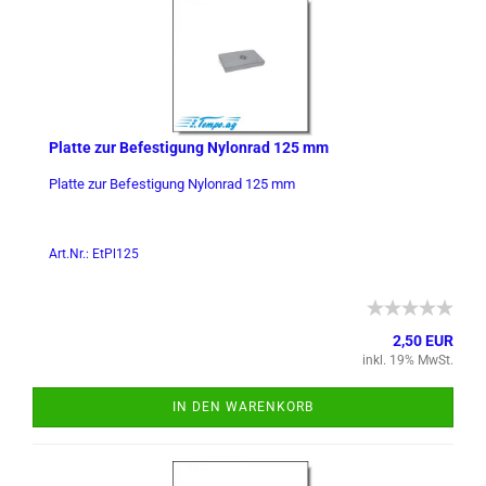
Plat­te zur Be­fes­ti­gung Ny­lon­rad 125 mm
Plat­te zur Be­fes­ti­gung Ny­lon­rad 125 mm
Art.Nr.: EtPl125
2,50 EUR
inkl. 19% MwSt.
IN DEN WARENKORB