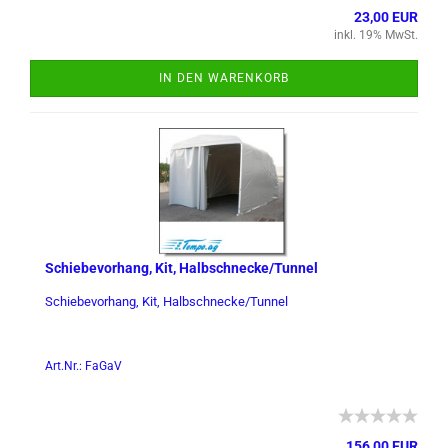
23,00 EUR
inkl. 19% MwSt.
IN DEN WARENKORB
Schie­be­vor­hang, Kit, Halb­schne­cke/Tun­nel
Schie­be­vor­hang, Kit, Halb­schne­cke/Tun­nel
Art.Nr.: FaGaV
156,00 EUR