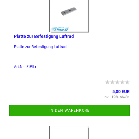
Plat­te zur Be­fes­ti­gung Luft­rad
Plat­te zur Be­fes­ti­gung Luft­rad
Art.Nr.: EtPlLr
5,00 EUR
inkl. 19% MwSt.
IN DEN WARENKORB