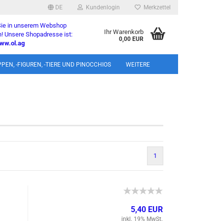
DE
Kundenlogin
Merkzettel
 Sie in unserem Webshop
Ihr Warenkorb
! Unsere Shopadresse ist:
0,00 EUR
ww.ol.ag
l
PEN, -FIGUREN, -TIERE UND PINOCCHIOS
WEITERE
wort
rstellen
1
rt vergessen?
5,40 EUR
inkl. 19% MwSt.