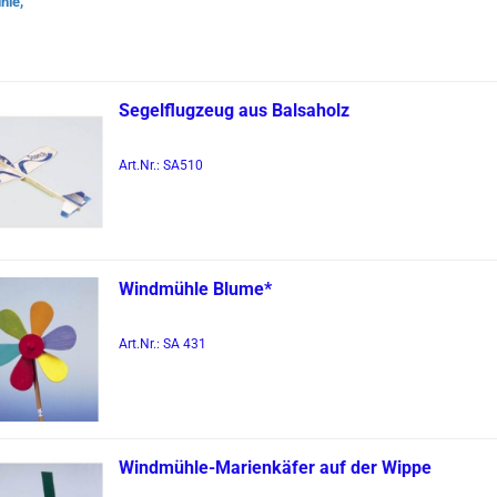
Se­gel­flug­zeug aus Bal­sa­holz
Art.Nr.: SA510
Wind­müh­le Blume*
Art.Nr.: SA 431
Windmühle-​​Ma­ri­en­kä­fer auf der Wippe