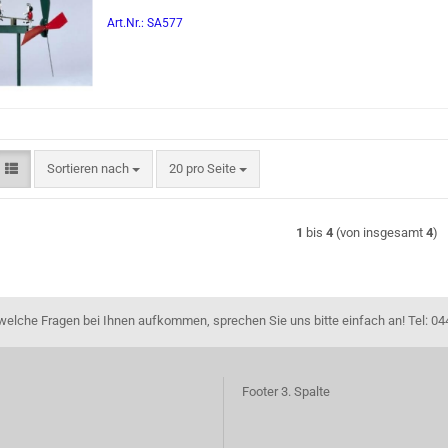
Art.Nr.: SA577
Sortieren nach
pro Seite
Sortieren nach
20 pro Seite
1
bis
4
(von insgesamt
4
)
dwelche Fragen bei Ihnen aufkommen, sprechen Sie uns bitte einfach an! Tel: 04
Footer 3. Spalte