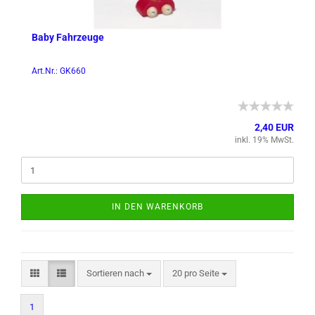
Baby Fahr­zeu­ge
Art.Nr.: GK660
2,40 EUR
inkl. 19% MwSt.
IN DEN WARENKORB
Sortieren nach
pro Seite
Sortieren nach
20 pro Seite
1