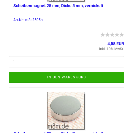
Schei­ben­ma­gnet 25 mm, Dicke 5 mm, ver­ni­ckelt
Art.Nr.: m3s2505n
4,58 EUR
inkl. 19% MwSt.
IN DEN WARENKORB