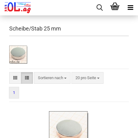
Scheibe/Stab 25 mm
Sortieren nach
pro Seite
Sortieren nach
20 pro Seite
1