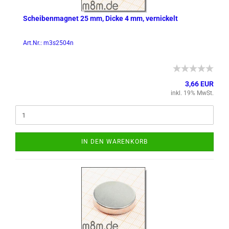
Schei­ben­ma­gnet 25 mm, Dicke 4 mm, ver­ni­ckelt
Art.Nr.: m3s2504n
3,66 EUR
inkl. 19% MwSt.
IN DEN WARENKORB