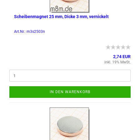
Schei­ben­ma­gnet 25 mm, Dicke 3 mm, ver­ni­ckelt
Art.Nr.: m3s2503n
2,74 EUR
inkl. 19% MwSt.
IN DEN WARENKORB