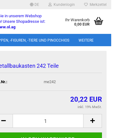
DE
Kundenlogin
Merkzettel
 Sie in unserem Webshop
Ihr Warenkorb
! Unsere Shopadresse ist:
0,00 EUR
ww.ol.ag
l
PEN, -FIGUREN, -TIERE UND PINOCCHIOS
WEITERE
wort
­tall­bau­kas­ten 242 Teile
.Nr.:
me242
rstellen
20,22 EUR
rt vergessen?
inkl. 19% MwSt.