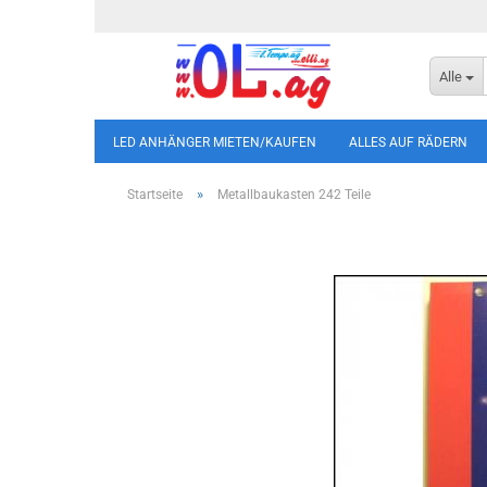
Alle
LED ANHÄNGER MIETEN/KAUFEN
ALLES AUF RÄDERN
»
Startseite
Metallbaukasten 242 Teile