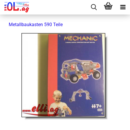
Me­tall­bau­kas­ten 590 Teile