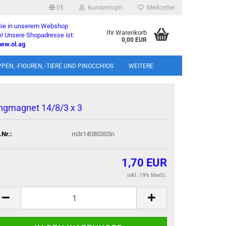
DE
Kundenlogin
Merkzettel
 Sie in unserem Webshop
Ihr Warenkorb
! Unsere Shopadresse ist:
0,00 EUR
ww.ol.ag
l
PEN, -FIGUREN, -TIERE UND PINOCCHIOS
WEITERE
wort
ng­ma­gnet 14/8/3 x 3
.Nr.:
m3r14080303n
rstellen
1,70 EUR
rt vergessen?
inkl. 19% MwSt.